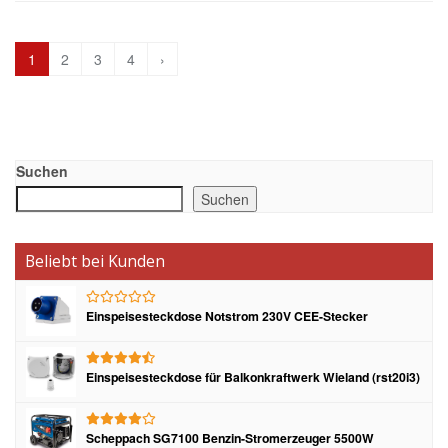
1
2
3
4
›
Suchen
Suchen
Beliebt bei Kunden
Einspeisesteckdose Notstrom 230V CEE-Stecker
Einspeisesteckdose für Balkonkraftwerk Wieland (rst20i3)
Scheppach SG7100 Benzin-Stromerzeuger 5500W