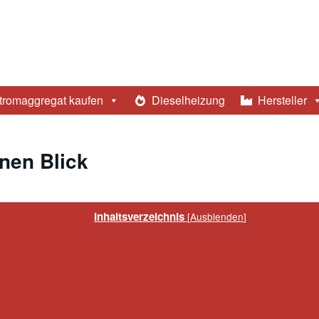
tromaggregat kaufen
Dieselheizung
Hersteller
nen Blick
Inhaltsverzeichnis
[
Ausblenden
]