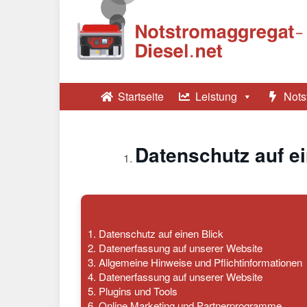
Skip
to
main
content
Startseite
Leistung
Nots
Datenschutz auf ei
1.
Datenschutz auf einen Blick
2.
Datenerfassung auf unserer Website
3.
Allgemeine Hinweise und Pflichtinformationen
4.
Datenerfassung auf unserer Website
5.
Plugins und Tools
6.
Online Marketing und Partnerprogramme